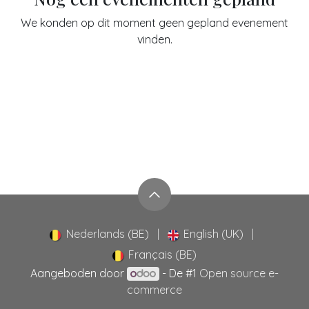
We konden op dit moment geen gepland evenement
vinden.
Nederlands (BE)
|
English (UK)
|
Français (BE)
Aangeboden door
- De #1
Open source e-
commerce