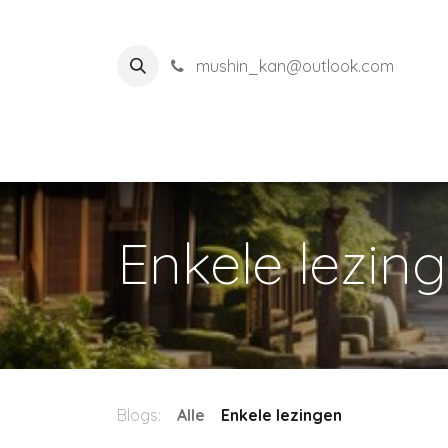
mushin_kan@outlook.com
Startpagina
Over o
Enkele lezin
Blogs:
Alle
Enkele lezingen