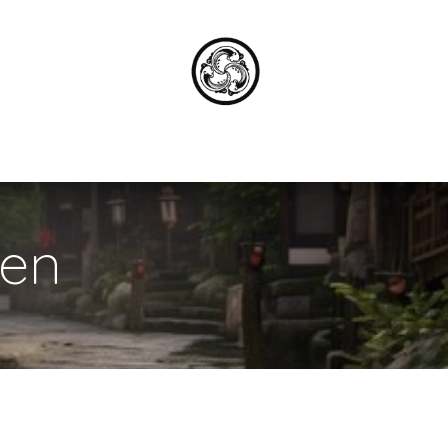
ns
Lessen
Documenten
Bibliotheek
E
gen